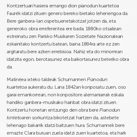
Kontzertuari hasiera emango dion pianodun kuartetoa
Faurék idatzi zituen genero bereko bietako lehenengoa da.
Bere ganbera-lan ospetsuenetakotzat jotzen da, eta
generoko obra erreferentea ere bada. 1880ko otsailean
estreinatu zen Parisko Musikaren Sozietate Nazionalean
eskainitako kontzertu batean, baina 1884ra arte ez zen
argitaratu bere azken errebisioa. Nahiz eta do minorrean
idatzita egon, berotasunez eta baikortasunez beteriko obra
da.
Matinéea ixteko taldeak Schumannen
Pianodun
kuartetoa
aukeratu du. Lana 1842an konposatu zuen, oso
garai emankorrean, non konpositore alemaniarrak eskala
handiko ganbera-musikako hainbat obra idatzi zituen.
Kontzertu honetan entzungo den obra bere
Pianodun
kintetoa
ren sorkuntza bikotetzat hartzen da, astebete
lehenago bakarrik idatzi baitzuen hura. Schumannek bere
emazte Clara buruan zuela idatzi zuen kuartetoa, eta hark