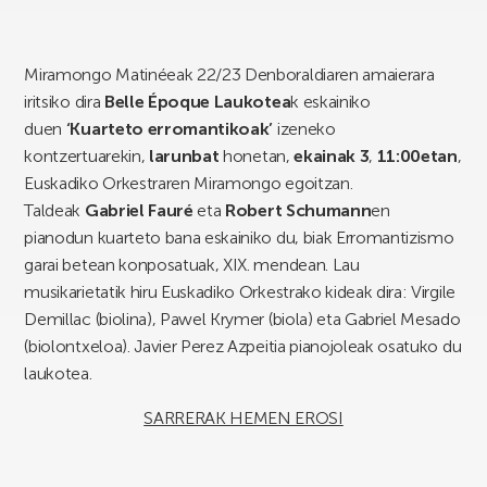
Miramongo Matinéeak 22/23 Denboraldiaren amaierara
iritsiko dira
Belle Époque Laukotea
k eskainiko
duen
‘Kuarteto erromantikoak’
izeneko
kontzertuarekin,
larunbat
honetan,
ekainak 3
,
11:00etan
,
Euskadiko Orkestraren Miramongo egoitzan.
Taldeak
Gabriel Fauré
eta
Robert Schumann
en
pianodun kuarteto bana eskainiko du, biak Erromantizismo
garai betean konposatuak, XIX. mendean. Lau
musikarietatik hiru Euskadiko Orkestrako kideak dira: Virgile
Demillac (biolina), Pawel Krymer (biola) eta Gabriel Mesado
(biolontxeloa). Javier Perez Azpeitia pianojoleak osatuko du
laukotea.
SARRERAK HEMEN EROSI