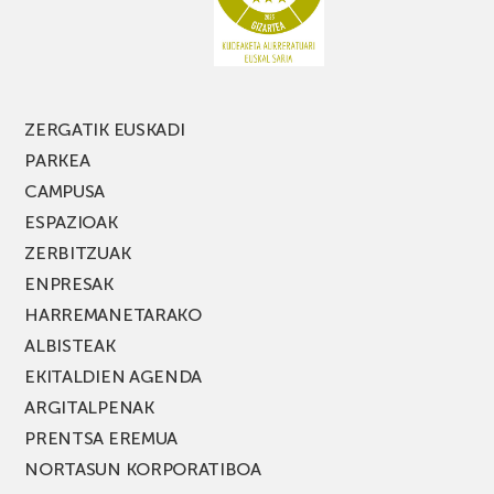
FEST
jaialdiaren
edizio
berria!
ZERGATIK EUSKADI
PARKEA
CAMPUSA
ESPAZIOAK
ZERBITZUAK
ENPRESAK
HARREMANETARAKO
ALBISTEAK
EKITALDIEN AGENDA
ARGITALPENAK
PRENTSA EREMUA
NORTASUN KORPORATIBOA