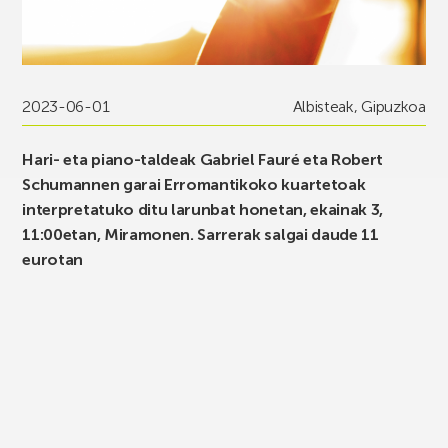
2023-06-01
Albisteak
,
Gipuzkoa
Hari- eta piano-taldeak Gabriel Fauré eta Robert
Schumannen garai Erromantikoko kuartetoak
interpretatuko ditu larunbat honetan, ekainak 3,
11:00etan, Miramonen. Sarrerak salgai daude 11
eurotan