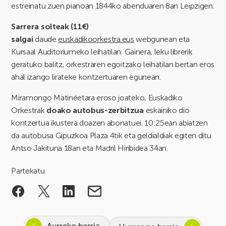
estreinatu zuen pianoan 1844ko abenduaren 8an Leipzigen.
Sarrera solteak (11€)
salgai
daude
euskadikoorkestra.eus
webgunean eta
Kursaal Auditoriumeko leihatilan. Gainera, leku librerik
geratuko balitz, orkestraren egoitzako leihatilan bertan eros
ahal izango lirateke kontzertuaren egunean.
Miramongo Matinéetara eroso joateko, Euskadiko
Orkestrak
doako autobus-zerbitzua
eskainiko dio
kontzertua ikustera doazen abonatuei. 10:25ean abiatzen
da autobusa Gipuzkoa Plaza 4tik eta geldialdiak egiten ditu
Antso Jakituna 18an eta Madril Hiribidea 34an.
Partekatu
Aurreko berria