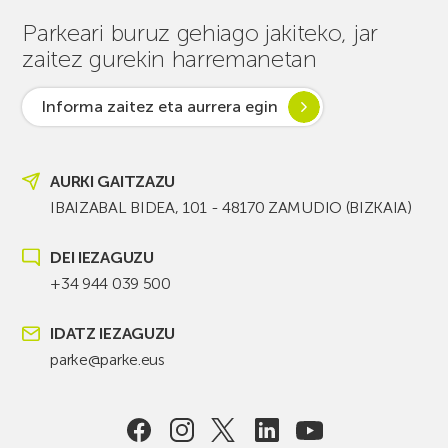
Parkeari buruz gehiago jakiteko, jar
zaitez gurekin harremanetan
Informa zaitez eta aurrera egin
AURKI GAITZAZU
IBAIZABAL BIDEA, 101 - 48170 ZAMUDIO (BIZKAIA)
DEI IEZAGUZU
+34 944 039 500
IDATZ IEZAGUZU
parke@parke.eus