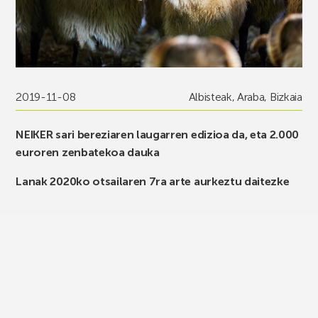
2019-11-08
Albisteak
,
Araba
,
Bizkaia
NEIKER sari bereziaren laugarren edizioa da, eta 2.000
euroren zenbatekoa dauka
Lanak 2020ko otsailaren 7ra arte aurkeztu daitezke