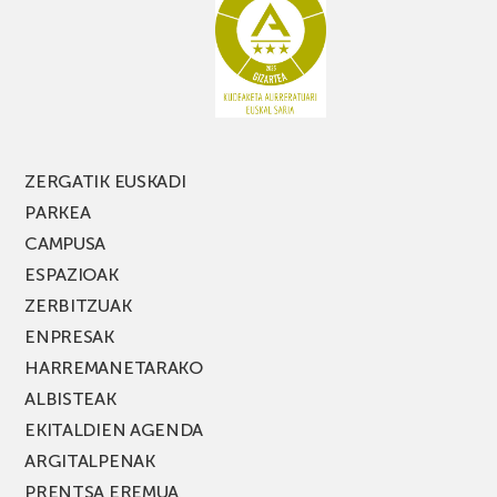
PARKEA
MUSIK
FEST
jaialdiaren
edizio
berria!
ZERGATIK EUSKADI
PARKEA
CAMPUSA
ESPAZIOAK
ZERBITZUAK
ENPRESAK
HARREMANETARAKO
ALBISTEAK
EKITALDIEN AGENDA
ARGITALPENAK
PRENTSA EREMUA