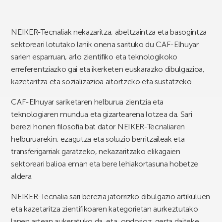
NEIKER-Tecnaliak nekazaritza, abeltzaintza eta basogintza
sektoreari lotutako lanik onena sarituko du CAF-Elhuyar
sarien esparruan, arlo zientifiko eta teknologikoko
erreferentziazko gai eta ikerketen euskarazko dibulgazioa,
kazetaritza eta sozializazioa aitortzeko eta sustatzeko.
CAF-Elhuyar sariketaren helburua zientzia eta
teknologiaren mundua eta gizartearena lotzea da. Sari
berezi honen filosofia bat dator NEIKER-Tecnaliaren
helburuarekin, ezagutza eta soluzio berritzaileak eta
transferigarriak garatzeko, nekazaritzako elikagaien
sektoreari balioa eman eta bere lehiakortasuna hobetze
aldera.
NEIKER-Tecnalia sari berezia jatorrizko dibulgazio artikuluen
eta kazetaritza zientifikoaren kategorietan aurkeztutako
lanen artean aukeratuko da, eta, ondorioz, gerta daiteke