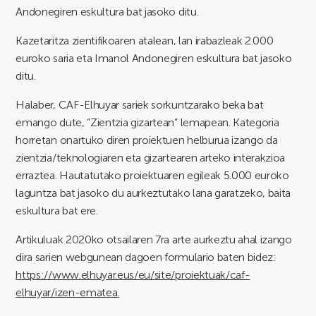
Andonegiren eskultura bat jasoko ditu.
Kazetaritza zientifikoaren atalean, lan irabazleak 2.000
euroko saria eta Imanol Andonegiren eskultura bat jasoko
ditu.
Halaber, CAF-Elhuyar sariek sorkuntzarako beka bat
emango dute, “Zientzia gizartean” lemapean. Kategoria
horretan onartuko diren proiektuen helburua izango da
zientzia/teknologiaren eta gizartearen arteko interakzioa
erraztea. Hautatutako proiektuaren egileak 5.000 euroko
laguntza bat jasoko du aurkeztutako lana garatzeko, baita
eskultura bat ere.
Artikuluak 2020ko otsailaren 7ra arte aurkeztu ahal izango
dira sarien webgunean dagoen formulario baten bidez:
https://www.elhuyar.eus/eu/site/proiektuak/caf-
elhuyar/izen-ematea
.