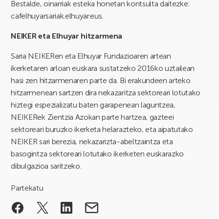
Bestalde, oinarriak esteka honetan kontsulta daitezke:
cafelhuyarsariak.elhuyar.eus.
NEIKER eta Elhuyar hitzarmena
Saria NEIKERen eta Elhuyar Fundazioaren artean
ikerketaren arloan euskara sustatzeko 2016ko uztailean
hasi zen hitzarmenaren parte da. Bi erakundeen arteko
hitzarmenean sartzen dira nekazaritza sektoreari lotutako
hiztegi espezializatu baten garapenean laguntzea,
NEIKERek Zientzia Azokan parte hartzea, gazteei
sektoreari buruzko ikerketa helarazteko, eta aipatutako
NEIKER sari berezia, nekazarizta-abeltzaintza eta
basogintza sektoreari lotutako ikerketen euskarazko
dibulgazioa saritzeko.
Partekatu