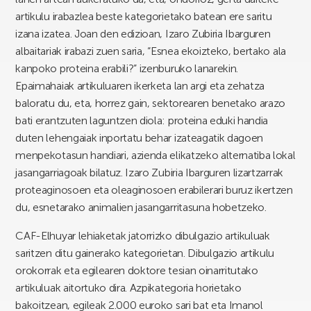
artikulu irabazlea beste kategorietako batean ere saritu
izana izatea. Joan den edizioan, Izaro Zubiria Ibarguren
albaitariak irabazi zuen saria, “Esnea ekoizteko, bertako ala
kanpoko proteina erabili?” izenburuko lanarekin.
Epaimahaiak artikuluaren ikerketa lan argi eta zehatza
baloratu du, eta, horrez gain, sektorearen benetako arazo
bati erantzuten laguntzen diola: proteina eduki handia
duten lehengaiak inportatu behar izateagatik dagoen
menpekotasun handiari, azienda elikatzeko alternatiba lokal
jasangarriagoak bilatuz. Izaro Zubiria Ibarguren lizartzarrak
proteaginosoen eta oleaginosoen erabilerari buruz ikertzen
du, esnetarako animalien jasangarritasuna hobetzeko.
CAF-Elhuyar lehiaketak jatorrizko dibulgazio artikuluak
saritzen ditu gainerako kategorietan. Dibulgazio artikulu
orokorrak eta egilearen doktore tesian oinarritutako
artikuluak aitortuko dira. Azpikategoria horietako
bakoitzean, egileak 2.000 euroko sari bat eta Imanol