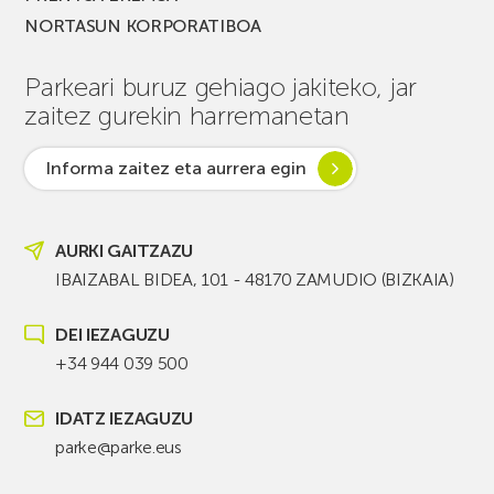
NORTASUN KORPORATIBOA
Parkeari buruz gehiago jakiteko, jar
zaitez gurekin harremanetan
Informa zaitez eta aurrera egin
AURKI GAITZAZU
IBAIZABAL BIDEA, 101 - 48170 ZAMUDIO (BIZKAIA)
DEI IEZAGUZU
+34 944 039 500
IDATZ IEZAGUZU
parke@parke.eus