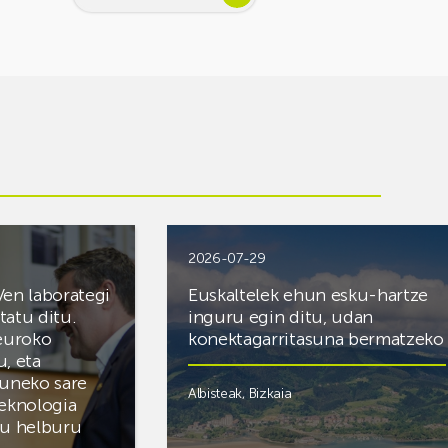
2026-07-29
Ven laborategi
Euskaltelek ehun esku-hartze
itatu ditu.
inguru egin ditu, udan
 euroko
konektagarritasuna bermatzeko
u, eta
zuneko sare
Albisteak
,
Bizkaia
teknologia
du helburu