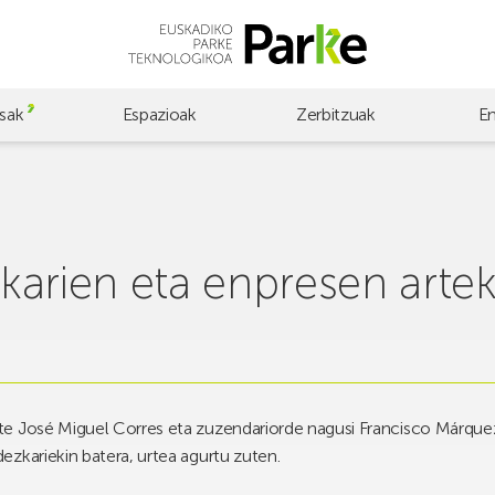
sak
Espazioak
Zerbitzuak
E
karien eta enpresen arte
 José Miguel Corres eta zuzendariorde nagusi Francisco Márquez an
zkariekin batera, urtea agurtu zuten.