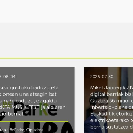
6-08-04
2026-07-30
ika gustuko baduzu eta
Mikel Jauregik ZI
o onean une atsegin bat
digital berriak bis
a nahi baduzu, ez galdu
Guztira 36 milioi
KEA MUSIK FEST jaialdiaren
inbertsio-plana d
zio berria!
Euskaditik etorki
elektrikoetarako 
berria sustatzea 
steak
,
BeParke
,
Gipuzkoa