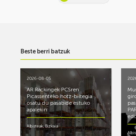
Beste berri batzuk
2026-08-05
202
AR Rackingek PCSren
Mus
Picassenteko hotz-biltegia
gir
osatu du pasabide estuko
pas
apalekin
PAR
edi
Albisteak
,
Bizkaia
Albi