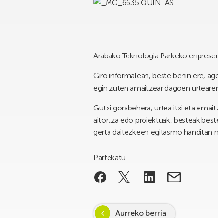
Arabako Teknologia Parkeko enpresen 
Giro informalean, beste behin ere, a
egin zuten amaitzear dagoen urtearen
Gutxi gorabehera, urtea itxi eta emait
aitortza edo proiektuak, besteak best
gerta daitezkeen egitasmo handitan m
Partekatu
Aurreko berria