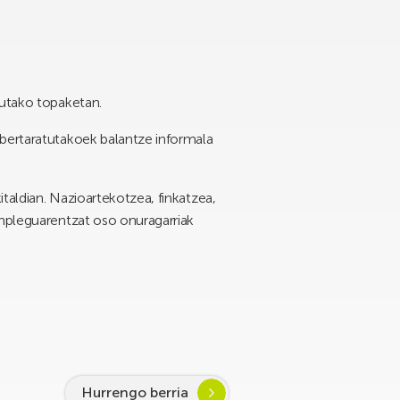
tutako topaketan.
 bertaratutakoek balantze informala
italdian. Nazioartekotzea, finkatzea,
enpleguarentzat oso onuragarriak
Hurrengo berria