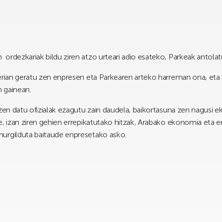
ordezkariak bildu ziren atzo urteari adio esateko, Parkeak antola
gerian geratu zen enpresen eta Parkearen arteko harreman ona, eta
 gainean.
zen datu ofizialak ezagutu zain daudela, baikortasuna zen nagusi ek
e, izan ziren gehien errepikatutako hitzak, Arabako ekonomia eta 
urgilduta baitaude enpresetako asko.