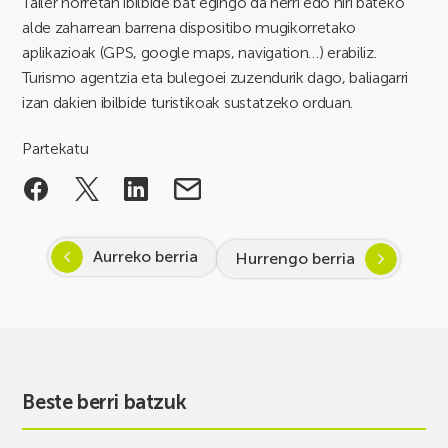
Tailer horretan ibilbide bat egingo da herri edo hiri bateko
alde zaharrean barrena dispositibo mugikorretako
aplikazioak (GPS, google maps, navigation…) erabiliz.
Turismo agentzia eta bulegoei zuzendurik dago, baliagarri
izan dakien ibilbide turistikoak sustatzeko orduan.
Partekatu
Aurreko berria
Hurrengo berria
Beste berri batzuk