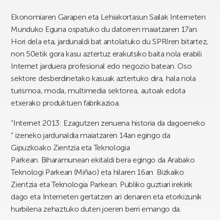
Ekonomiaren Garapen eta Lehiakortasun Sailak Interneten
Munduko Eguna ospatuko du datorren maiatzaren 17an.
Hori dela eta, jardunaldi bat antolatuko du SPRIren bitartez,
non 50etik gora kasu aztertuz erakutsiko baita nola erabili
Internet jarduera profesional edo negozio batean. Oso
sektore desberdinetako kasuak aztertuko dira, hala nola
turismoa, moda, multimedia sektorea, autoak edota
etxerako produktuen fabrikazioa.
“Internet 2013: Ezagutzen zenuena historia da dagoeneko
” izeneko jardunaldia maiatzaren 14an egingo da
Gipuzkoako Zientzia eta Teknologia
Parkean. Biharamunean ekitaldi bera egingo da Arabako
Teknologi Parkean (Miñao) eta hilaren 16an Bizkaiko
Zientzia eta Teknologia Parkean. Publiko guztiari irekirik
dago eta Interneten gertatzen ari denaren eta etorkizunik
hurbilena zehaztuko duten joeren berri emango da.