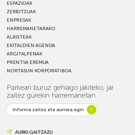
ESPAZIOAK
ZERBITZUAK
ENPRESAK
HARREMANETARAKO
ALBISTEAK
EKITALDIEN AGENDA
ARGITALPENAK
PRENTSA EREMUA
NORTASUN KORPORATIBOA
Parkeari buruz gehiago jakiteko, jar
zaitez gurekin harremanetan
Informa zaitez eta aurrera egin
AURKI GAITZAZU