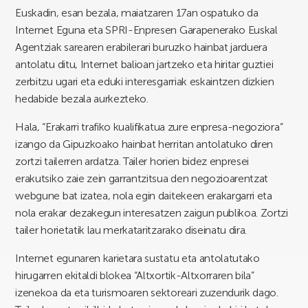
Euskadin, esan bezala, maiatzaren 17an ospatuko da
Internet Eguna eta SPRI-Enpresen Garapenerako Euskal
Agentziak sarearen erabilerari buruzko hainbat jarduera
antolatu ditu, Internet balioan jartzeko eta hiritar guztiei
zerbitzu ugari eta eduki interesgarriak eskaintzen dizkien
hedabide bezala aurkezteko.
Hala, “Erakarri trafiko kualifikatua zure enpresa-negoziora”
izango da Gipuzkoako hainbat herritan antolatuko diren
zortzi tailerren ardatza. Tailer horien bidez enpresei
erakutsiko zaie zein garrantzitsua den negozioarentzat
webgune bat izatea, nola egin daitekeen erakargarri eta
nola erakar dezakegun interesatzen zaigun publikoa. Zortzi
tailer horietatik lau merkataritzarako diseinatu dira.
Internet egunaren karietara sustatu eta antolatutako
hirugarren ekitaldi blokea “Altxortik-Altxorraren bila”
izenekoa da eta turismoaren sektoreari zuzendurik dago.