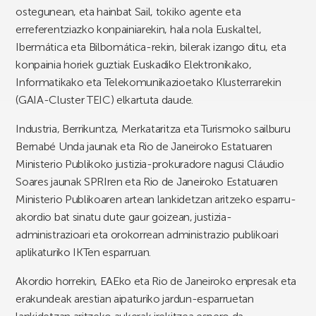
ostegunean, eta hainbat Sail, tokiko agente eta
erreferentziazko konpainiarekin, hala nola Euskaltel,
Ibermática eta Bilbomática-rekin, bilerak izango ditu, eta
konpainia horiek guztiak Euskadiko Elektronikako,
Informatikako eta Telekomunikazioetako Klusterrarekin
(GAIA-Cluster TEIC) elkartuta daude.
Industria, Berrikuntza, Merkataritza eta Turismoko sailburu
Bernabé Unda jaunak eta Rio de Janeiroko Estatuaren
Ministerio Publikoko justizia-prokuradore nagusi Cláudio
Soares jaunak SPRIren eta Rio de Janeiroko Estatuaren
Ministerio Publikoaren artean lankidetzan aritzeko esparru-
akordio bat sinatu dute gaur goizean, justizia-
administrazioari eta orokorrean administrazio publikoari
aplikaturiko IKTen esparruan.
Akordio horrekin, EAEko eta Rio de Janeiroko enpresak eta
erakundeak arestian aipaturiko jardun-esparruetan