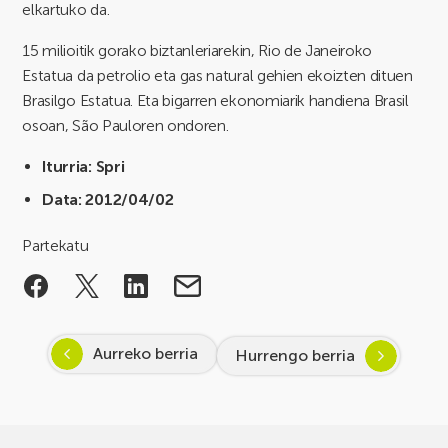
elkartuko da.
15 milioitik gorako biztanleriarekin, Rio de Janeiroko
Estatua da petrolio eta gas natural gehien ekoizten dituen
Brasilgo Estatua. Eta bigarren ekonomiarik handiena Brasil
osoan, São Pauloren ondoren.
Iturria: Spri
Data: 2012/04/02
Partekatu
Aurreko berria
Hurrengo berria