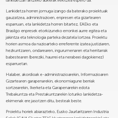
lankidetzan aritzeko aukerak irekitzea espero da.
Lankidetza horren jomuga izango da baterako proiektuak
gauzatzea, administrazioen, enpresen eta gizartearen
esparruan, eta lankidetza horren bitartez, EAEko eta
Brasilgo enpresek etorkizuneko erronkei aurre egitea eta
jakintza eta teknologia parteka dezatela lortzea. Proiektu
horien asmoa da nazioarteko erreferente izatea justiziaren,
hezkuntzaren, ondarearen, ingurumenaren eta herritarrak
babestearen (bereziki, haurrei eta nerabeei dagokienez)
esparruetan.
Halaber, akordioak e-administrazioarekin, Informazioaren
Gizartearen garapenarekin, ekonomiagune berriak
sortzearekin, Ikerketa eta Garapenarekin edota
Trebakuntza eta Prestakuntzarekin loturiko lankidetza-
ekimenak ere jasotzen ditu, besteak beste.
Proiektu horiek abiarazteko, Eusko Jaurlaritzaren Industria