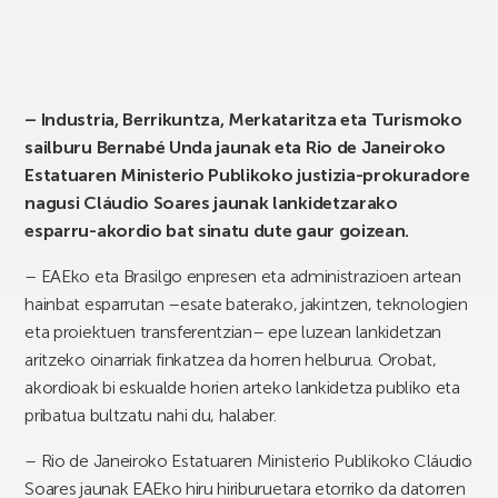
– Industria, Berrikuntza, Merkataritza eta Turismoko
sailburu Bernabé Unda jaunak eta Rio de Janeiroko
Estatuaren Ministerio Publikoko justizia-prokuradore
nagusi Cláudio Soares jaunak lankidetzarako
esparru-akordio bat sinatu dute gaur goizean.
– EAEko eta Brasilgo enpresen eta administrazioen artean
hainbat esparrutan –esate baterako, jakintzen, teknologien
eta proiektuen transferentzian– epe luzean lankidetzan
aritzeko oinarriak finkatzea da horren helburua. Orobat,
akordioak bi eskualde horien arteko lankidetza publiko eta
pribatua bultzatu nahi du, halaber.
– Rio de Janeiroko Estatuaren Ministerio Publikoko Cláudio
Soares jaunak EAEko hiru hiriburuetara etorriko da datorren