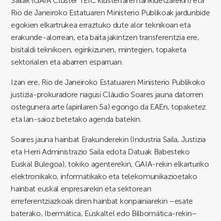
Sailak (GAIA Cluster TEIC klusterraren lankidetzarekin) eta
Rio de Janeiroko Estatuaren Ministerio Publikoak jardunbide
egokien elkartrukea erraztuko dute alor teknikoan eta
erakunde-alorrean, eta baita jakintzen transferentzia ere,
bisitaldi teknikoen, eginkizunen, mintegien, topaketa
sektorialen eta abarren esparruan.
Izan ere, Rio de Janeiroko Estatuaren Ministerio Publikoko
justizia-prokuradore nagusi Cláudio Soares jauna datorren
ostegunera arte (apirilaren 5a) egongo da EAEn, topaketez
eta lan-saioz betetako agenda batekin.
Soares jauna hainbat Erakunderekin (Industria Saila, Justizia
eta Herri Administrazio Saila edota Datuak Babesteko
Euskal Bulegoa), tokiko agenterekin, GAIA-rekin elkarturiko
elektronikako, informatikako eta telekomunikazioetako
hainbat euskal enpresarekin eta sektorean
erreferentziazkoak diren hainbat konpainiarekin –esate
baterako, Ibermática, Euskaltel edo Bilbomática-rekin–