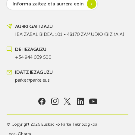
Informa zaitez eta aurrera egin
AURKI GAITZAZU
IBAIZABAL BIDEA, 101 - 48170 ZAMUDIO (BIZKAIA)
DEI IEZAGUZU
+34 944 039 500
IDATZ IEZAGUZU
parke@parke.eus
© Copyright 2026 Euskadiko Parke Teknologikoa
Lege-Oharra