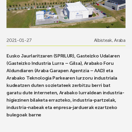
2021-01-27
Albisteak
,
Araba
Eusko Jaurlaritzaren (SPRILUR), Gasteizko Udalaren
(Gasteizko Industria Lurra – Gilsa), Arabako Foru
Aldundiaren (Araba Garapen Agentzia – AAD) eta
Arabako Teknologia Parkearen lurzoru industriala
kudeatzen duten sozietateek zerbitzu berri bat
garatu dute interneten, Arabako lurraldean industria-
higiezinen bilaketa errazteko, industria-partzelak,
industria-nabeak eta enpresa-jarduerak ezartzeko
bulegoak barne