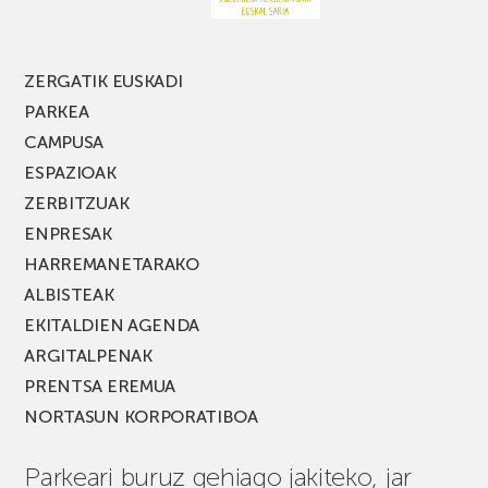
edizio
berria!
ZERGATIK EUSKADI
PARKEA
CAMPUSA
ESPAZIOAK
ZERBITZUAK
ENPRESAK
HARREMANETARAKO
ALBISTEAK
EKITALDIEN AGENDA
ARGITALPENAK
PRENTSA EREMUA
NORTASUN KORPORATIBOA
Parkeari buruz gehiago jakiteko, jar