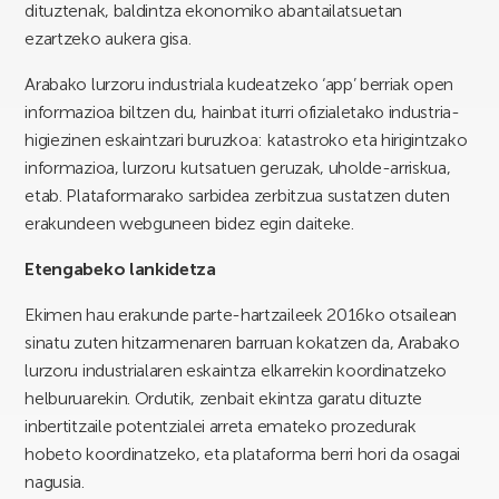
dituztenak, baldintza ekonomiko abantailatsuetan
ezartzeko aukera gisa.
Arabako lurzoru industriala kudeatzeko ‘app’ berriak open
informazioa biltzen du, hainbat iturri ofizialetako industria-
higiezinen eskaintzari buruzkoa: katastroko eta hirigintzako
informazioa, lurzoru kutsatuen geruzak, uholde-arriskua,
etab. Plataformarako sarbidea zerbitzua sustatzen duten
erakundeen webguneen bidez egin daiteke.
Etengabeko lankidetza
Ekimen hau erakunde parte-hartzaileek 2016ko otsailean
sinatu zuten hitzarmenaren barruan kokatzen da, Arabako
lurzoru industrialaren eskaintza elkarrekin koordinatzeko
helburuarekin. Ordutik, zenbait ekintza garatu dituzte
inbertitzaile potentzialei arreta emateko prozedurak
hobeto koordinatzeko, eta plataforma berri hori da osagai
nagusia.