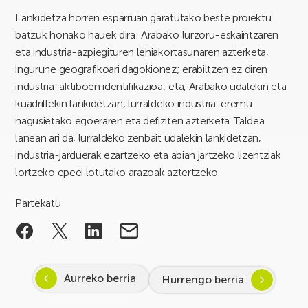
Lankidetza horren esparruan garatutako beste proiektu
batzuk honako hauek dira: Arabako lurzoru-eskaintzaren
eta industria-azpiegituren lehiakortasunaren azterketa,
ingurune geografikoari dagokionez; erabiltzen ez diren
industria-aktiboen identifikazioa; eta, Arabako udalekin eta
kuadrillekin lankidetzan, lurraldeko industria-eremu
nagusietako egoeraren eta defiziten azterketa. Taldea
lanean ari da, lurraldeko zenbait udalekin lankidetzan,
industria-jarduerak ezartzeko eta abian jartzeko lizentziak
lortzeko epeei lotutako arazoak aztertzeko.
Partekatu
Aurreko berria
Hurrengo berria