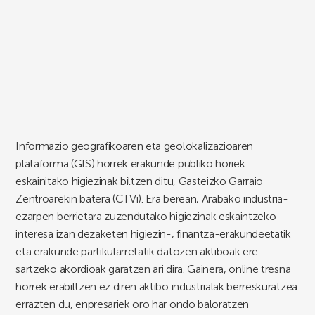
Informazio geografikoaren eta geolokalizazioaren
plataforma (GIS) horrek erakunde publiko horiek
eskainitako higiezinak biltzen ditu, Gasteizko Garraio
Zentroarekin batera (CTVi). Era berean, Arabako industria-
ezarpen berrietara zuzendutako higiezinak eskaintzeko
interesa izan dezaketen higiezin-, finantza-erakundeetatik
eta erakunde partikularretatik datozen aktiboak ere
sartzeko akordioak garatzen ari dira. Gainera, online tresna
horrek erabiltzen ez diren aktibo industrialak berreskuratzea
errazten du, enpresariek oro har ondo baloratzen