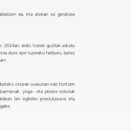
 aldatzen da, eta atzean ez geratzea
; 2014an, aldiz, horiek guztiak askatu
izatea dute epe luzerako helburu, batez
an!
rabateko onurak osasunari edo hortzen
-baimenak; yoga- eta pilates-eskolak
taldean lan egiteko prestutasuna eta
 gabe.