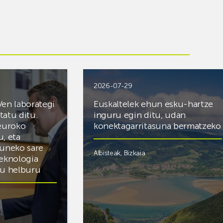
2026-07-29
Ven laborategi
Euskaltelek ehun esku-hartze
itatu ditu.
inguru egin ditu, udan
 euroko
konektagarritasuna bermatzeko
u, eta
zuneko sare
Albisteak
,
Bizkaia
teknologia
du helburu