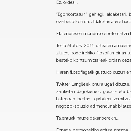
Ez, ordea…
“Egonkortasun” gehiegi; aldaketari,
ezinbestekoa da; aldaketari aurre har
Eta enpresen munduko erreferentzia 
Tesla Motors. 2011. urtearen amaieran
zituen, kode irekiko filosofian oinarr
besteko kontsumitzaileak ordain deza
Haren filosofiagatik gustuko duzun e
Twitter Langileek onura ugari dituzt
zainketari dagokienez; gosari- eta 
bulegoan bertan; garbitegi-zerbitzu
negozio-soluzio adimendunak bilatzeko
Talentuak hauxe dakar berekin…
Enpatia, pertsonekiko ardura zintzoa.