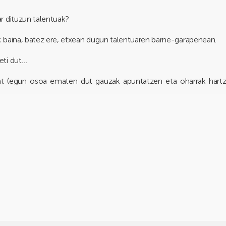
r dituzun talentuak?
 baina, batez ere, etxean dugun talentuaren barne-garapenean.
eti dut…
at (egun osoa ematen dut gauzak apuntatzen eta oharrak hartzen)