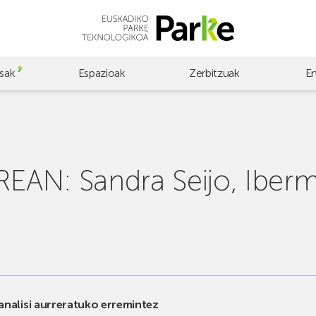
sak
Espazioak
Zerbitzuak
E
AN: Sandra Seijo, Iberm
analisi aurreratuko erremintez