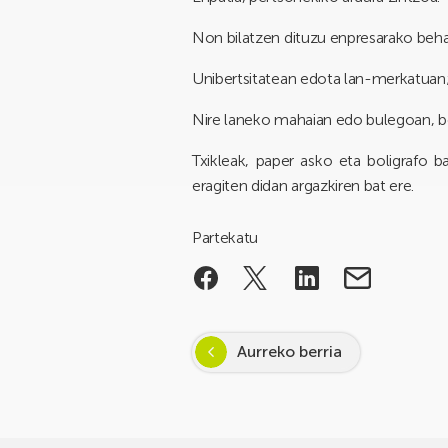
Non bilatzen dituzu enpresarako beha
Unibertsitatean edota lan-merkatuan;
Nire laneko mahaian edo bulegoan, b
Txikleak, paper asko eta boligrafo b
eragiten didan argazkiren bat ere.
Partekatu
Aurreko berria