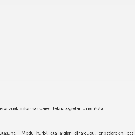
erbitzuak, informazioaren teknologietan oinarrituta.
gutasuna… Modu hurbil eta argian dihardugu, enpatiarekin, et