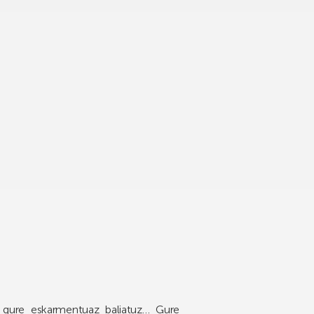
a gure eskarmentuaz baliatuz… Gure