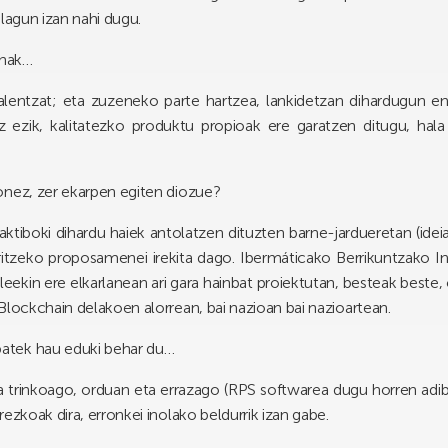
lagun izan nahi dugu.
enak…
lentzat; eta zuzeneko parte hartzea, lankidetzan dihardugun enp
ez ezik, kalitatezko produktu propioak ere garatzen ditugu, ha
onez, zer ekarpen egiten diozue?
ktiboki dihardu haiek antolatzen dituzten barne-jardueretan (ideia-
aritzeko proposamenei irekita dago. Ibermáticako Berrikuntzako In
ileekin ere elkarlanean ari gara hainbat proiektutan, besteak beste
Blockchain delakoen alorrean, bai nazioan bai nazioartean.
atek hau eduki behar du…
a trinkoago, orduan eta errazago (RPS softwarea dugu horren adibide
ezkoak dira, erronkei inolako beldurrik izan gabe.