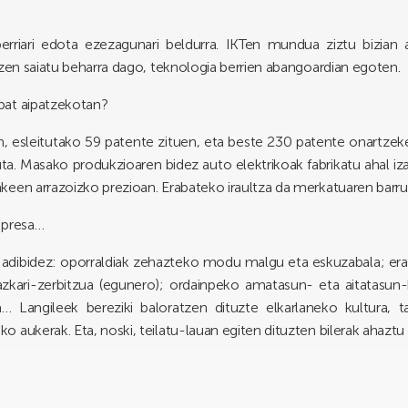
 berriari edota ezezagunari beldurra. IKTen mundua ziztu bizian
tzen saiatu beharra dago, teknologia berrien abangoardian egoten.
bat aipatzekotan?
, esleitutako 59 patente zituen, eta beste 230 patente onartzeke
ituta. Masako produkzioaren bidez auto elektrikoak fabrikatu ahal 
keen arrazoizko prezioan. Erabateko iraultza da merkatuaren barru
npresa…
e, adibidez: oporraldiak zehazteko modu malgu eta eskuzabala; e
bazkari-zerbitzua (egunero); ordainpeko amatasun- eta aitatasun
a… Langileek bereziki baloratzen dituzte elkarlaneko kultura, 
 aukerak. Eta, noski, teilatu-lauan egiten dituzten bilerak ahaztu