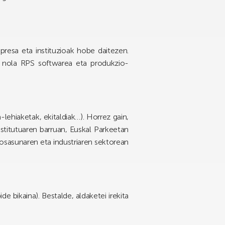
resa eta instituzioak hobe daitezen.
la nola RPS softwarea eta produkzio-
lehiaketak, ekitaldiak…). Horrez gain,
stitutuaren barruan, Euskal Parkeetan
, osasunaren eta industriaren sektorean
 bikaina). Bestalde, aldaketei irekita