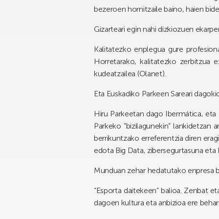
bezeroen hornitzaile baino, haien bide
Gizarteari egin nahi dizkiozuen ekarp
Kalitatezko enplegua gure profesiona
Horretarako, kalitatezko zerbitzua 
kudeatzailea (Olanet).
Eta Euskadiko Parkeen Sareari dagoki
Hiru Parkeetan dago Ibermática, eta a
Parkeko “bizilagunekin” lankidetzan 
berrikuntzako erreferentzia diren erag
edota Big Data, zibersegurtasuna eta 
Munduan zehar hedatutako enpresa b
“Esporta daitekeen” balioa. Zenbat et
dagoen kultura eta anbizioa ere beharr