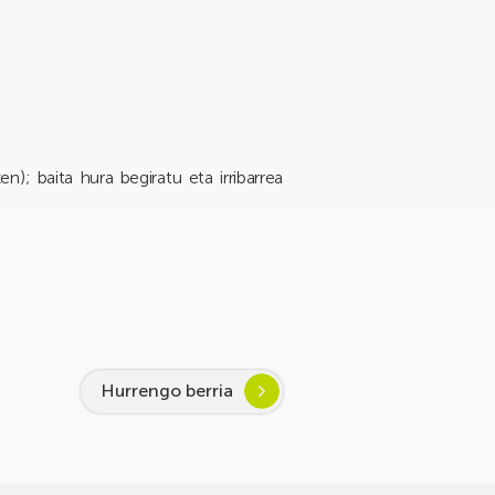
; baita hura begiratu eta irribarrea
Hurrengo berria