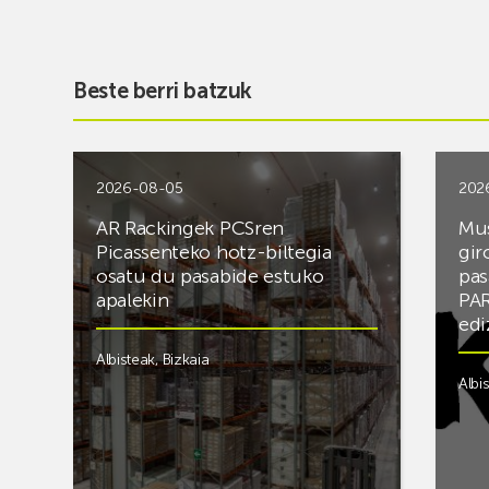
Beste berri batzuk
2026-08-05
202
AR Rackingek PCSren
Mus
Picassenteko hotz-biltegia
gir
osatu du pasabide estuko
pas
apalekin
PAR
edi
Albisteak
,
Bizkaia
Albi