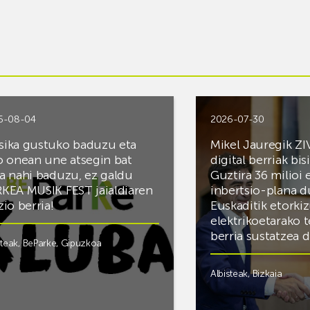
6-08-04
2026-07-30
ika gustuko baduzu eta
Mikel Jauregik ZI
o onean une atsegin bat
digital berriak bis
a nahi baduzu, ez galdu
Guztira 36 milioi
KEA MUSIK FEST jaialdiaren
inbertsio-plana d
zio berria!
Euskaditik etorki
elektrikoetarako 
berria sustatzea 
steak
,
BeParke
,
Gipuzkoa
Albisteak
,
Bizkaia