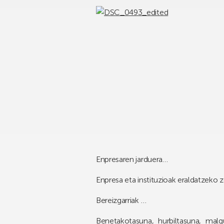
Enpresaren jarduera…
Enpresa eta instituzioak eraldatzeko z
Bereizgarriak …
Benetakotasuna, hurbiltasuna, mal