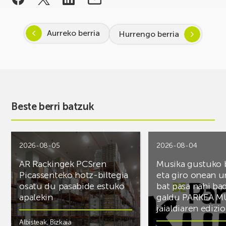
Aurreko berria
Hurrengo berria
Beste berri batzuk
2026-08-05
2026-08-04
AR Rackingek PCSren
Musika gustuko
Picassenteko hotz-biltegia
eta giro onean u
osatu du pasabide estuko
bat pasa nahi ba
apalekin
galdu PARKEA M
jaialdiaren edizio
Albisteak
,
Bizkaia