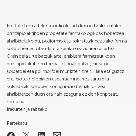
Entitate bien arteko akordioak, jada komertzializatutako
printzipio aktiboen propietate farmakologikoak hobetzea
ahalbidetuko du, poliformo eta kokristalak bezalako forma
solido berrien bilaketa eta karakterizazioaren bitartez.
Orain dela urte batzuk arte, erabilera farmazeutikoen
printzipio aktiboen forma solidoak gatzei, hidratoei,
solbatoei eta polimorfoei murrizten ziren. Hala eta guztiz
ere, bioteknologiaren esparruan indarrez sartu dira
kokristalak, solidoen konfigurazio berriak lortzea
ahalbidetzen duen eta hain ezaguna ez den konposatu
mota bat.
Irakurten jarraitzeko
Partekatu