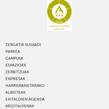
galdu
PARKEA
MUSIK
FEST
jaialdiaren
edizio
berria!
ZERGATIK EUSKADI
PARKEA
CAMPUSA
ESPAZIOAK
ZERBITZUAK
ENPRESAK
HARREMANETARAKO
ALBISTEAK
EKITALDIEN AGENDA
ARGITALPENAK