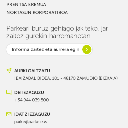
PRENTSA EREMUA
NORTASUN KORPORATIBOA
Parkeari buruz gehiago jakiteko, jar
zaitez gurekin harremanetan
Informa zaitez eta aurrera egin
AURKI GAITZAZU
IBAIZABAL BIDEA, 101 - 48170 ZAMUDIO (BIZKAIA)
DEI IEZAGUZU
+34 944 039 500
IDATZ IEZAGUZU
parke@parke.eus