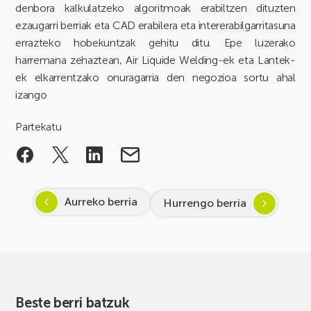
denbora kalkulatzeko algoritmoak erabiltzen dituzten
ezaugarri berriak eta CAD erabilera eta intererabilgarritasuna
errazteko hobekuntzak gehitu ditu. Epe luzerako
harremana zehaztean, Air Liquide Welding-ek eta Lantek-
ek elkarrentzako onuragarria den negozioa sortu ahal
izango
Partekatu
Aurreko berria
Hurrengo berria
Beste berri batzuk