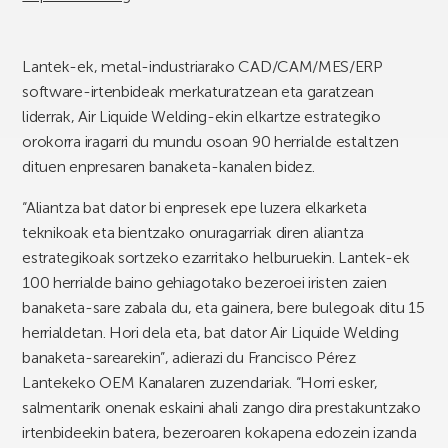
Lantek-ek, metal-industriarako CAD/CAM/MES/ERP
software-irtenbideak merkaturatzean eta garatzean
liderrak, Air Liquide Welding-ekin elkartze estrategiko
orokorra iragarri du mundu osoan 90 herrialde estaltzen
dituen enpresaren banaketa-kanalen bidez.
“Aliantza bat dator bi enpresek epe luzera elkarketa
teknikoak eta bientzako onuragarriak diren aliantza
estrategikoak sortzeko ezarritako helburuekin. Lantek-ek
100 herrialde baino gehiagotako bezeroei iristen zaien
banaketa-sare zabala du, eta gainera, bere bulegoak ditu 15
herrialdetan. Hori dela eta, bat dator Air Liquide Welding
banaketa-sarearekin”, adierazi du Francisco Pérez
Lantekeko OEM Kanalaren zuzendariak. “Horri esker,
salmentarik onenak eskaini ahali zango dira prestakuntzako
irtenbideekin batera, bezeroaren kokapena edozein izanda