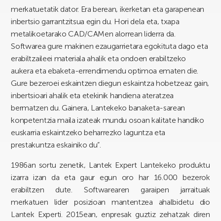
merkatuetatik dator. Era berean, ikerketan eta garapenean
inbertsio garrantzitsua egin du. Hori dela eta, txapa
metalikoetarako CAD/CAMen alorrean liderra da.
Softwarea gure makinen ezaugarrietara egokituta dago eta
erabiltzaileei materiala ahalik eta ondoen erabiltzeko
aukera eta ebaketa-errendimendu optimoa ematen die.
Gure bezeroei eskaintzen diegun eskaintza hobetzeaz gain,
inbertsioari ahalik eta etekinik handiena ateratzea
bermatzen du. Gainera, Lantekeko banaketa-sarean
konpetentzia maila izateak mundu osoan kalitate handiko
euskarria eskaintzeko beharrezko laguntza eta
prestakuntza eskainiko du”.
1986an sortu zenetik, Lantek Expert Lantekeko produktu
izarra izan da eta gaur egun oro har 16.000 bezerok
erabiltzen dute. Softwarearen garaipen jarraituak
merkatuen lider posizioan mantentzea ahalbidetu dio
Lantek Experti. 2015ean, enpresak guztiz zehatzak diren