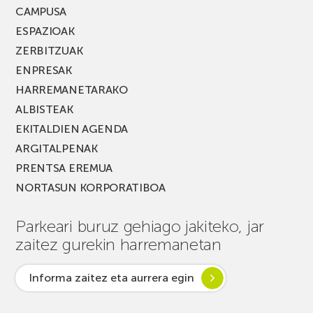
CAMPUSA
ESPAZIOAK
ZERBITZUAK
ENPRESAK
HARREMANETARAKO
ALBISTEAK
EKITALDIEN AGENDA
ARGITALPENAK
PRENTSA EREMUA
NORTASUN KORPORATIBOA
Parkeari buruz gehiago jakiteko, jar
zaitez gurekin harremanetan
Informa zaitez eta aurrera egin