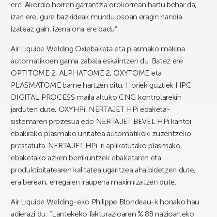
ere. Akordio horren garrantzia orokorrean hartu behar da;
izan ere, gure bazkideak mundu osoan eragin handia
izateaz gain, izena ona ere badu”.
Air Liquide Welding Oxiebaketa eta plasmako makina
automatikoen gama zabala eskaintzen du. Batez ere
OPTITOME 2, ALPHATOME 2, OXYTOME eta
PLASMATOME barne hartzen ditu. Horiek guztiek HPC
DIGITAL PROCESS maila altuko CNC kontrolarekin
jarduten dute, OXYHPi, NERTAJET HPi ebaketa-
sistemaren prozesua edo NERTAJET BEVEL HPi kantoi
ebakirako plasmako unitatea automatikoki zuzentzeko
prestatuta. NERTAJET HPi-ri aplikatutako plasmako
ebaketako azken berrikuntzek ebaketaren eta
produktibitatearen kalitatea ugaritzea ahalbidetzen dute;
era berean, erregaien iraupena maximizatzen dute.
Air Liquide Welding-eko Philippe Blondeau-k honako hau
adierazi du: “Lantekeko fakturazioaren % 88 nazioarteko