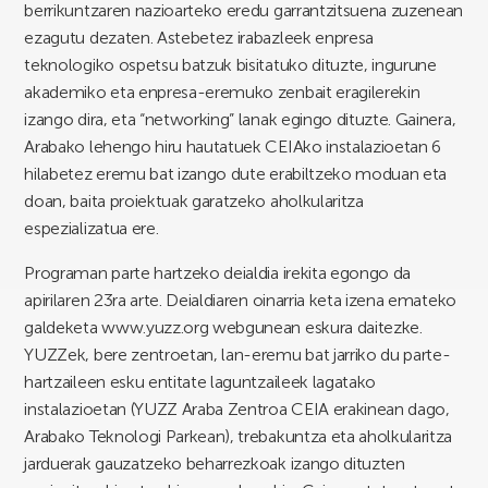
berrikuntzaren nazioarteko eredu garrantzitsuena zuzenean
ezagutu dezaten. Astebetez irabazleek enpresa
teknologiko ospetsu batzuk bisitatuko dituzte, ingurune
akademiko eta enpresa-eremuko zenbait eragilerekin
izango dira, eta “networking” lanak egingo dituzte. Gainera,
Arabako lehengo hiru hautatuek CEIAko instalazioetan 6
hilabetez eremu bat izango dute erabiltzeko moduan eta
doan, baita proiektuak garatzeko aholkularitza
espezializatua ere.
Programan parte hartzeko deialdia irekita egongo da
apirilaren 23ra arte. Deialdiaren oinarria keta izena emateko
galdeketa www.yuzz.org webgunean eskura daitezke.
YUZZek, bere zentroetan, lan-eremu bat jarriko du parte-
hartzaileen esku entitate laguntzaileek lagatako
instalazioetan (YUZZ Araba Zentroa CEIA erakinean dago,
Arabako Teknologi Parkean), trebakuntza eta aholkularitza
jarduerak gauzatzeko beharrezkoak izango dituzten