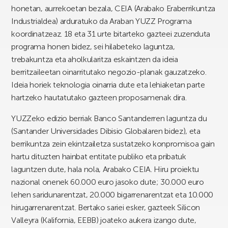
honetan, aurrekoetan bezala, CEIA (Arabako Eraberrikuntza
Industrialdea) arduratuko da Araban YUZZ Programa
koordinatzeaz. 18 eta 31 urte bitarteko gazteei zuzenduta
programa honen bidez, sei hilabeteko laguntza,
trebakuntza eta aholkularitza eskaintzen da ideia
berritzaileetan oinarritutako negozio-planak gauzatzeko.
Ideia horiek teknologia oinarria dute eta lehiaketan parte
hartzeko hautatutako gazteen proposamenak dira.
YUZZeko edizio berriak Banco Santanderren laguntza du
(Santander Universidades Dibisio Globalaren bidez), eta
berrikuntza zein ekintzailetza sustatzeko konpromisoa gain
hartu dituzten hainbat entitate publiko eta pribatuk
laguntzen dute, hala nola, Arabako CEIA. Hiru proiektu
nazional onenek 60.000 euro jasoko dute; 30.000 euro
lehen saridunarentzat, 20.000 bigarrenarentzat eta 10.000
hirugarrenarentzat. Bertako sariei esker, gazteek Silicon
Valleyra (Kalifornia, EEBB) joateko aukera izango dute,