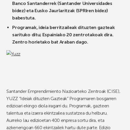
Banco Santanderrek (Santander Universidades
bidez) eta Eusko Jaurlaritzak (SPRIren bidez)
babestuta.
Programak, ideia berritzaileak dituzten gazteak
sarituko ditu; Espainiako 20 zentrotakoak dira.
Zentro horietako bat Araban dago.
Santander Emprendimiento Nazioarteko Zentroak (CISE),
YUZZ “Ideiak dituzten Gazteak” Programaren bosgarren
edizioari ekingo diola iragarri du. Programak, gazteen
talentua eta izaera ekintzailea sustatzea du helburu.
Aurreko lau edizioetan 400 enpresa sortu dira, eta
azkenengoan 660 ekintzailek hartu dute parte. Edizio