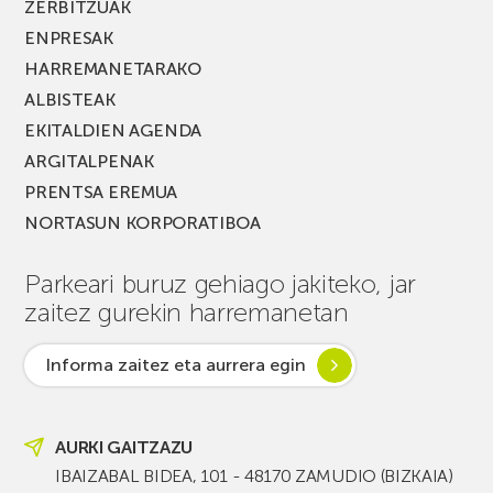
ZERBITZUAK
ENPRESAK
HARREMANETARAKO
ALBISTEAK
EKITALDIEN AGENDA
ARGITALPENAK
PRENTSA EREMUA
NORTASUN KORPORATIBOA
Parkeari buruz gehiago jakiteko, jar
zaitez gurekin harremanetan
Informa zaitez eta aurrera egin
AURKI GAITZAZU
IBAIZABAL BIDEA, 101 - 48170 ZAMUDIO (BIZKAIA)