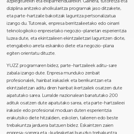
azpiegiturekin eta ekipamenduarekin. Gainera, tutoretza eta
diziplina anitzeko aholkularitza programak jaso ditzakete,
eta parte-hartzaile bakoitzak laguntza pertsonalizatua
izango du. Tutoreak, enpresa berritzaileetako edo oinarri
teknologikoko enpresetako negozio-planetan esperientzia
luzea dute, eta ekintzaileen ekintzailetzari laguntzen diote,
etengabeko arreta eskainiko diete eta negozio-plana
egiten orientatu dituzte.
YUZZ programaren bidez, parte-hartzaileek aditu-sare
zabala izango dute. Enpresa munduko zenbait
profesionalek, hainbat irakaslek eta berrikuntzan eta
ekintzailetzan aditu diren hainbat ikertzailek osatzen dute
aipatutako sarea. Lurralde nazionalean banatutako 200
adituk osatzen dute aipatutako sarea, eta parte-hartzaileei
irakasle edo profesional moduan duten esperientzia
erakutsiko diete hitzaldien, eskolen, tailerren edo beste
trebakuntza jarduera batzuen bidez. Eskaintzen zaien
enpresa-sorrera eta -kudeaketari buruzko trebakuntza