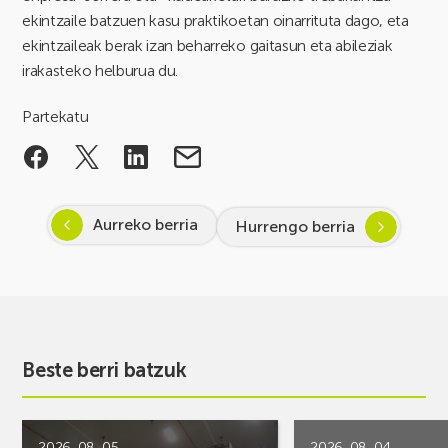
ekintzaile batzuen kasu praktikoetan oinarrituta dago, eta
ekintzaileak berak izan beharreko gaitasun eta abileziak
irakasteko helburua du.
Partekatu
Aurreko berria
Hurrengo berria
Beste berri batzuk
2026-08-05
2026-08-04