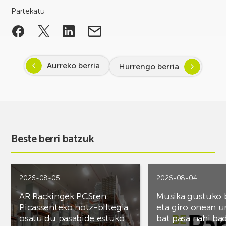
Partekatu
Aurreko berria
Hurrengo berria
Beste berri batzuk
2026-08-05
2026-08-04
AR Rackingek PCSren
Musika gustuko
Picassenteko hotz-biltegia
eta giro onean u
osatu du pasabide estuko
bat pasa nahi ba