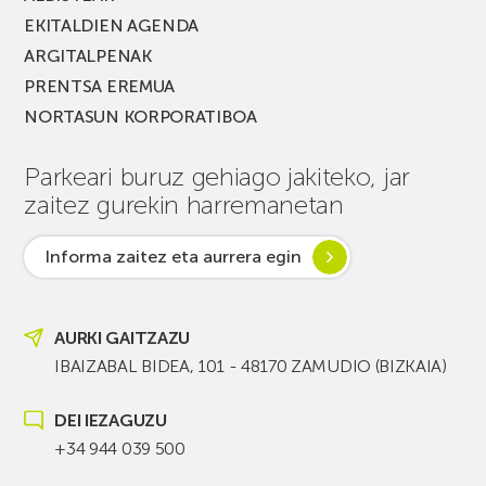
EKITALDIEN AGENDA
ARGITALPENAK
PRENTSA EREMUA
NORTASUN KORPORATIBOA
Parkeari buruz gehiago jakiteko, jar
zaitez gurekin harremanetan
Informa zaitez eta aurrera egin
AURKI GAITZAZU
IBAIZABAL BIDEA, 101 - 48170 ZAMUDIO (BIZKAIA)
DEI IEZAGUZU
+34 944 039 500