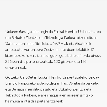
Urriaren 6an, igandez, egin da Euskal Herriko Unibertsitatea
eta Bizkaiko Zientzia eta Teknologia Parkea lotzen dituen
“Jakintzaren bidea” ibilaldia, UPV/EHUk eta Aisiatekek
antolatuta. Aurten bere 7.edizioa bete duen ibilaldiak 17
kilometroko luzera izan du, gutxi gora behera 4 ordu oinez;
256 izan dira partehartzaileak, 130 gizonak eta 126
emakumeak.
Goizeko 09:30etan Euskal Herriko Unibertsitateko Leioa-
Erandio kanpuseko polikiroldegian hasi, Akarlanda parketik
eta Berriaga menditik pasatu eta Bizkaiko Zientzia eta
Teknologia Parkera, eraikin nagusiaren aurrean jarritako
helmugara iritsi dira partehartzaileak.