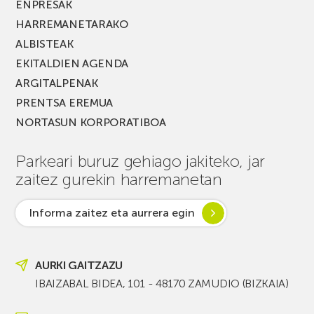
ENPRESAK
HARREMANETARAKO
ALBISTEAK
EKITALDIEN AGENDA
ARGITALPENAK
PRENTSA EREMUA
NORTASUN KORPORATIBOA
Parkeari buruz gehiago jakiteko, jar
zaitez gurekin harremanetan
Informa zaitez eta aurrera egin
AURKI GAITZAZU
IBAIZABAL BIDEA, 101 - 48170 ZAMUDIO (BIZKAIA)