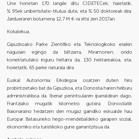
Une honetan 170 langile ditu CIDETECek; haietatik,
% 95ek unibertsitate-titulua dute, eta % 50 doktoreak dira.
Jardueraren bolumena 12,7 M €-ra iritsi zen 2017an.
Kokalekua.
Gipuzkoako Parke Zientifiko eta Teknologikoko eraikin
nagusian egingo da biltzarra, Miramonen; ondo
konektatutako inguru hiritarra da, 130 hektareakoa, eta,
horietatik, 65 parke naturala dira.
Euskal Autonomia Erkidegoa osatzen duten hiru
probintzietako bat da Gipuzkoa, eta Donostia haren hiriburu
administratiboa da. Iberiar penintsularen iparraldean dago,
Frantziako mugatik kilometro gutxira. Donostiatik
Baionaraino hedatzen den mugaz gaindiko eskualde hau
Europar Batasuneko hego-mendebaldeko garapen sozial,
ekonomiko eta turistikoko gune garrantzitsua da.