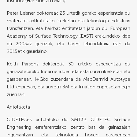
Institute (Frankfurt am Main).
Peter Leisner doktoreak 25 urtetik gorako esperientzia du
materialei aplikatutako ikerketan eta teknologia industriari
transferitzen, eta hainbat entitatetan jardun du. European
Academy of Surface Technology (EAST) erakundeko kide
da 2003az geroztik, eta haren lehendakaria izan da
2015etik gaurdaino.
Keith Parsons doktoreak 30 urteko esperientzia du
gainazaletarako tratamenduen eta estalduren ikerketan eta
garapenean. I+Gko zuzendaria da MacDermid Autotype
Ltd. enpresan, eta aurretik 3M eta Imation enpresetan egin
zuen lan.
Antolaketa.
CIDETECek antolatuko du SMT32. CIDETEC Surface
Engineering erreferentziako zentro bat da gainazalen
ingeniaritzan, eta teknologia horien garapenean