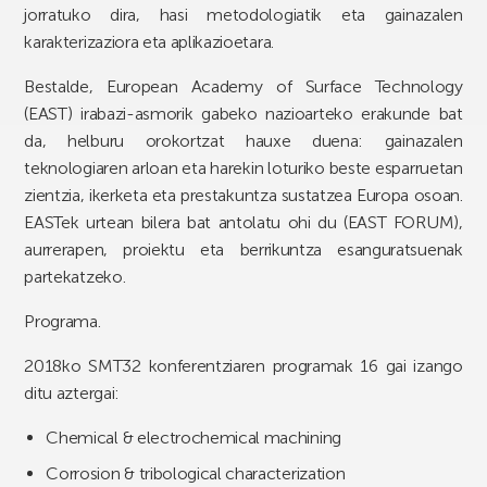
jorratuko dira, hasi metodologiatik eta gainazalen
karakterizaziora eta aplikazioetara.
Bestalde, European Academy of Surface Technology
(EAST) irabazi-asmorik gabeko nazioarteko erakunde bat
da, helburu orokortzat hauxe duena: gainazalen
teknologiaren arloan eta harekin loturiko beste esparruetan
zientzia, ikerketa eta prestakuntza sustatzea Europa osoan.
EASTek urtean bilera bat antolatu ohi du (EAST FORUM),
aurrerapen, proiektu eta berrikuntza esanguratsuenak
partekatzeko.
Programa.
2018ko SMT32 konferentziaren programak 16 gai izango
ditu aztergai:
Chemical & electrochemical machining
Corrosion & tribological characterization