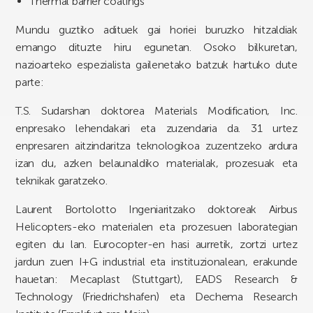
Thermal barrier coatings
Mundu guztiko adituek gai horiei buruzko hitzaldiak
emango dituzte hiru egunetan. Osoko bilkuretan,
nazioarteko espezialista gailenetako batzuk hartuko dute
parte:
T.S. Sudarshan doktorea Materials Modification, Inc.
enpresako lehendakari eta zuzendaria da. 31 urtez
enpresaren aitzindaritza teknologikoa zuzentzeko ardura
izan du, azken belaunaldiko materialak, prozesuak eta
teknikak garatzeko.
Laurent Bortolotto Ingeniaritzako doktoreak Airbus
Helicopters-eko materialen eta prozesuen laborategian
egiten du lan. Eurocopter-en hasi aurretik, zortzi urtez
jardun zuen I+G industrial eta instituzionalean, erakunde
hauetan: Mecaplast (Stuttgart), EADS Research &
Technology (Friedrichshafen) eta Dechema Research