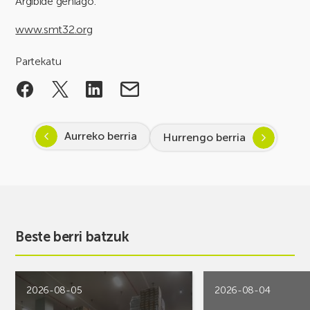
Argibide gehiago:
www.smt32.org
Partekatu
Aurreko berria
Hurrengo berria
Beste berri batzuk
2026-08-05
2026-08-04