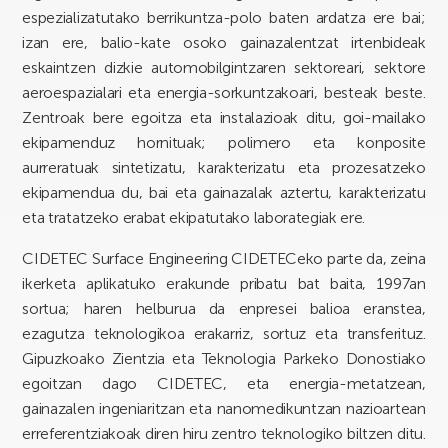
espezializatutako berrikuntza-polo baten ardatza ere bai;
izan ere, balio-kate osoko gainazalentzat irtenbideak
eskaintzen dizkie automobilgintzaren sektoreari, sektore
aeroespazialari eta energia-sorkuntzakoari, besteak beste.
Zentroak bere egoitza eta instalazioak ditu, goi-mailako
ekipamenduz hornituak; polimero eta konposite
aurreratuak sintetizatu, karakterizatu eta prozesatzeko
ekipamendua du, bai eta gainazalak aztertu, karakterizatu
eta tratatzeko erabat ekipatutako laborategiak ere.
CIDETEC Surface Engineering CIDETECeko parte da, zeina
ikerketa aplikatuko erakunde pribatu bat baita, 1997an
sortua; haren helburua da enpresei balioa eranstea,
ezagutza teknologikoa erakarriz, sortuz eta transferituz.
Gipuzkoako Zientzia eta Teknologia Parkeko Donostiako
egoitzan dago CIDETEC, eta energia-metatzean,
gainazalen ingeniaritzan eta nanomedikuntzan nazioartean
erreferentziakoak diren hiru zentro teknologiko biltzen ditu.