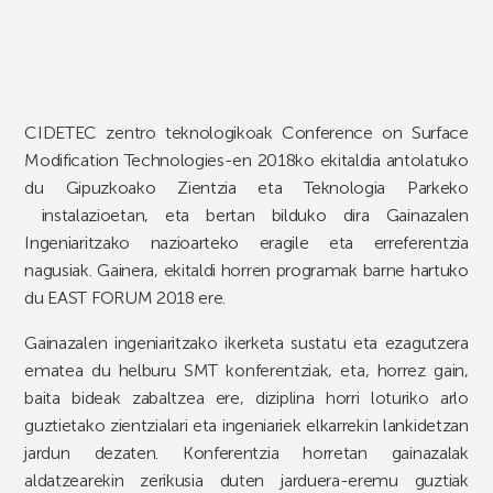
CIDETEC zentro teknologikoak Conference on Surface
Modification Technologies-en 2018ko ekitaldia antolatuko
du Gipuzkoako Zientzia eta Teknologia Parkeko
instalazioetan, eta bertan bilduko dira Gainazalen
Ingeniaritzako nazioarteko eragile eta erreferentzia
nagusiak. Gainera, ekitaldi horren programak barne hartuko
du EAST FORUM 2018 ere.
Gainazalen ingeniaritzako ikerketa sustatu eta ezagutzera
ematea du helburu SMT konferentziak, eta, horrez gain,
baita bideak zabaltzea ere, diziplina horri loturiko arlo
guztietako zientzialari eta ingeniariek elkarrekin lankidetzan
jardun dezaten. Konferentzia horretan gainazalak
aldatzearekin zerikusia duten jarduera-eremu guztiak