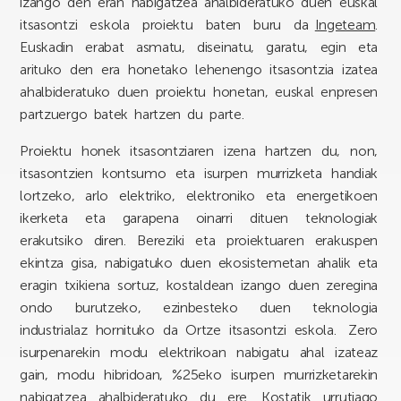
izango den eran nabigatzea ahalbideratuko duen euskal
itsasontzi eskola proiektu baten buru da
Ingeteam
.
Euskadin erabat asmatu, diseinatu, garatu, egin eta
arituko den era honetako lehenengo itsasontzia izatea
ahalbideratuko duen proiektu honetan, euskal enpresen
partzuergo batek hartzen du parte.
Proiektu honek itsasontziaren izena hartzen du, non,
itsasontzien kontsumo eta isurpen murrizketa handiak
lortzeko, arlo elektriko, elektroniko eta energetikoen
ikerketa eta garapena oinarri dituen teknologiak
erakutsiko diren. Bereziki eta proiektuaren erakuspen
ekintza gisa, nabigatuko duen ekosistemetan ahalik eta
eragin txikiena sortuz, kostaldean izango duen zeregina
ondo burutzeko, ezinbesteko duen teknologia
industrialaz hornituko da Ortze itsasontzi eskola. Zero
isurpenarekin modu elektrikoan nabigatu ahal izateaz
gain, modu hibridoan, %25eko isurpen murrizketarekin
nabigatzea ahalbideratuko du ere. Kostatik urrutiago