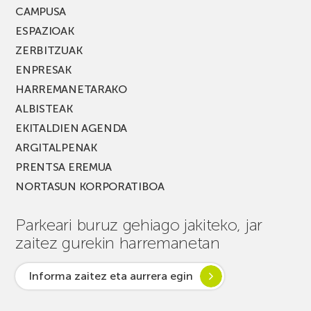
CAMPUSA
ESPAZIOAK
ZERBITZUAK
ENPRESAK
HARREMANETARAKO
ALBISTEAK
EKITALDIEN AGENDA
ARGITALPENAK
PRENTSA EREMUA
NORTASUN KORPORATIBOA
Parkeari buruz gehiago jakiteko, jar
zaitez gurekin harremanetan
Informa zaitez eta aurrera egin