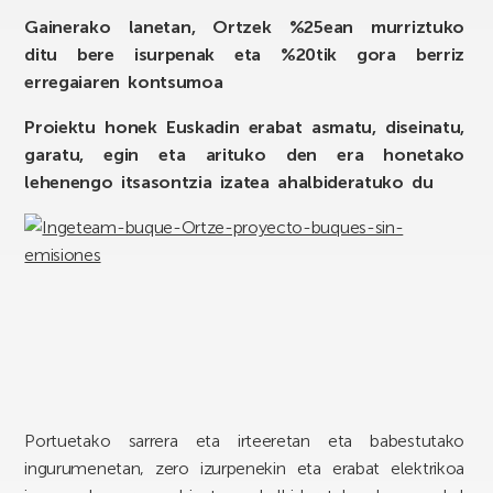
Gainerako lanetan, Ortzek %25ean murriztuko
ditu bere isurpenak eta %20tik gora berriz
erregaiaren kontsumoa
Proiektu honek Euskadin erabat asmatu, diseinatu,
garatu, egin eta arituko den era honetako
lehenengo itsasontzia izatea ahalbideratuko du
Portuetako sarrera eta irteeretan eta babestutako
ingurumenetan, zero izurpenekin eta erabat elektrikoa