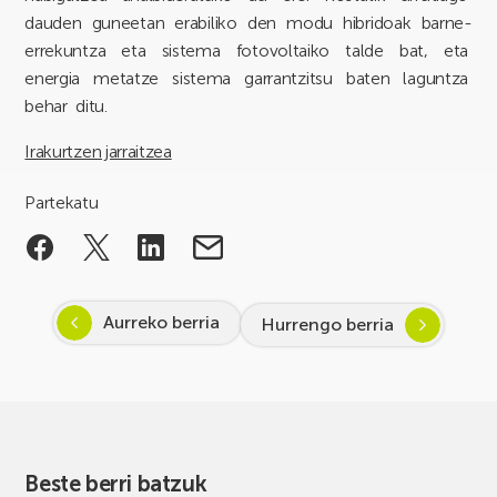
dauden guneetan erabiliko den modu hibridoak barne-
errekuntza eta sistema fotovoltaiko talde bat, eta
energia metatze sistema garrantzitsu baten laguntza
behar ditu.
Irakurtzen jarraitzea
Partekatu
Aurreko berria
Hurrengo berria
Beste berri batzuk