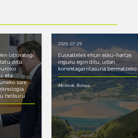
2026-07-29
Ven laborategi
Euskaltelek ehun esku-hartze
itatu ditu.
inguru egin ditu, udan
 euroko
konektagarritasuna bermatzeko
u, eta
zuneko sare
Albisteak
,
Bizkaia
teknologia
du helburu