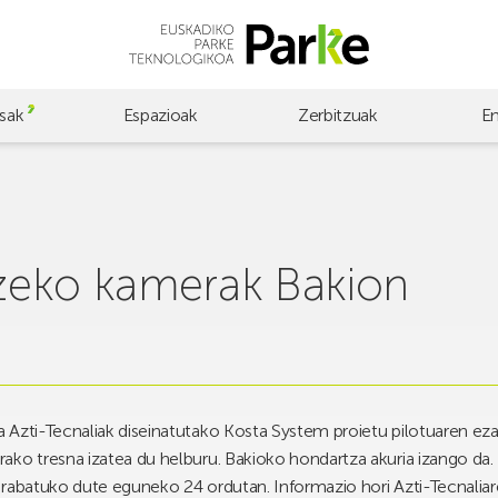
sak
Espazioak
Zerbitzuak
E
zeko kamerak Bakion
 Azti-Tecnaliak diseinatutako Kosta System proietu pilotuaren ez
ko tresna izatea du helburu. Bakioko hondartza akuria izango da. E
rabatuko dute eguneko 24 ordutan. Informazio hori Azti-Tecnaliaren