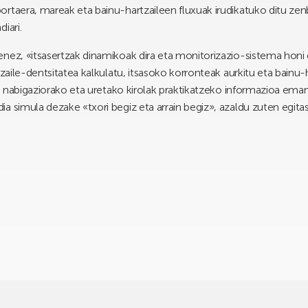
rtaera, mareak eta bainu-hartzaileen fluxuak irudikatuko ditu ze
iari.
enez, «itsasertzak dinamikoak dira eta monitorizazio-sistema honi
ltzaile-dentsitatea kalkulatu, itsasoko korronteak aurkitu eta bain
n, nabigaziorako eta uretako kirolak praktikatzeko informazioa ema
a simula dezake «txori begiz eta arrain begiz», azaldu zuten egi