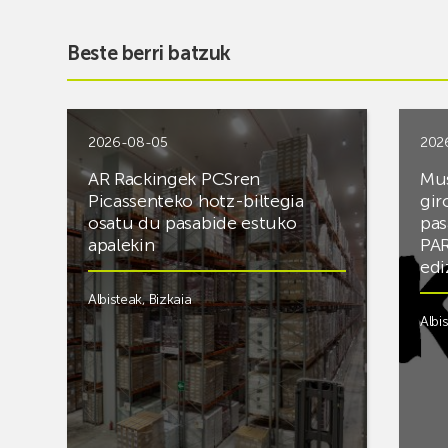
Beste berri batzuk
2026-08-05
202
AR Rackingek PCSren
Mus
Picassenteko hotz-biltegia
gir
osatu du pasabide estuko
pas
apalekin
PAR
edi
Albisteak
,
Bizkaia
Albi