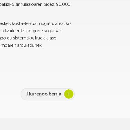
nbakizko simulazioaren bidez. 90.000
 esker, kosta-lerroa mugatu, areazko
u-hartzaileentzako gune seguruak
ngo du sistemak». Irudiak jaso
tasmoaren arduradunek.
Hurrengo berria