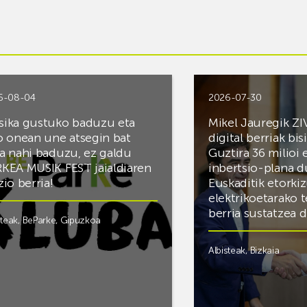
6-08-04
2026-07-30
ika gustuko baduzu eta
Mikel Jauregik ZI
o onean une atsegin bat
digital berriak bis
a nahi baduzu, ez galdu
Guztira 36 milioi
KEA MUSIK FEST jaialdiaren
inbertsio-plana d
zio berria!
Euskaditik etorki
elektrikoetarako 
berria sustatzea 
steak
,
BeParke
,
Gipuzkoa
Albisteak
,
Bizkaia