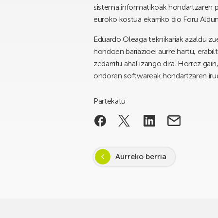
sistema informatikoak hondartzaren po
euroko kostua ekarriko dio Foru Aldund
Eduardo Oleaga teknikariak azaldu zu
hondoen bariazioei aurre hartu, erabi
zedarritu ahal izango dira. Horrez gai
ondoren softwareak hondartzaren irudi
Partekatu
Aurreko berria